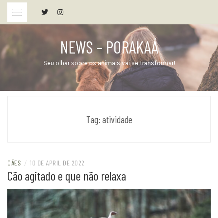
Skip
to
content
NEWS – PORAKAÁ
Seu olhar sobre os animais vai se transformar!
Tag:
atividade
CÃES
/
10 DE APRIL DE 2022
Cão agitado e que não relaxa