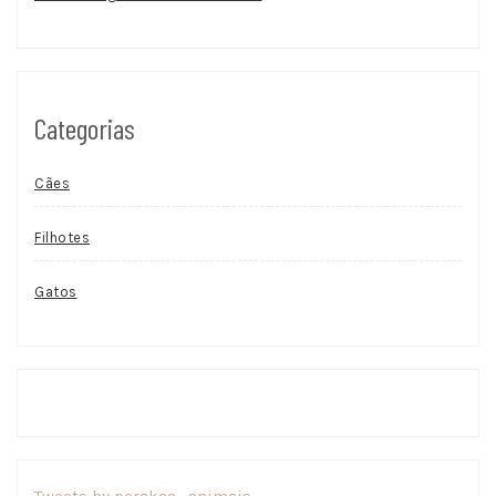
Categorias
Cães
Filhotes
Gatos
Tweets by porakaa_animais