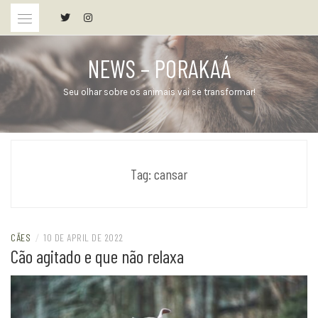
Skip
to
content
NEWS – PORAKAÁ
Seu olhar sobre os animais vai se transformar!
Tag:
cansar
CÃES
/
10 DE APRIL DE 2022
Cão agitado e que não relaxa