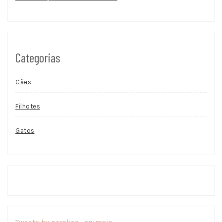
Categorias
Cães
Filhotes
Gatos
Tweets by porakaa_animais