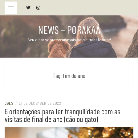
Skip
to
content
NEWS – PORAKAÁ
Seu olhar sobre os animais vai se transformar!
Tag:
fim de ano
CÃES
/
21 DE DECEMBER DE 2022
6 orientações para ter tranquilidade com as
visitas de final de ano (cão ou gato)