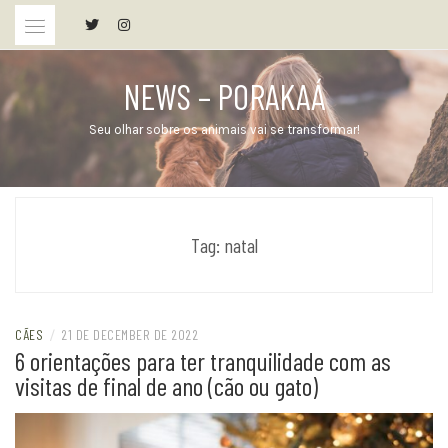
Skip
to
content
NEWS – PORAKAÁ
Seu olhar sobre os animais vai se transformar!
Tag:
natal
CÃES
/
21 DE DECEMBER DE 2022
6 orientações para ter tranquilidade com as
visitas de final de ano (cão ou gato)