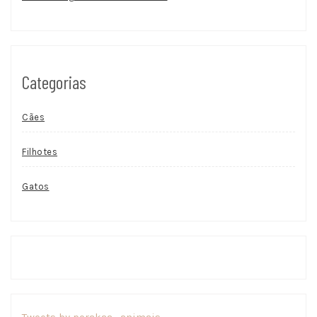
Categorias
Cães
Filhotes
Gatos
Tweets by porakaa_animais