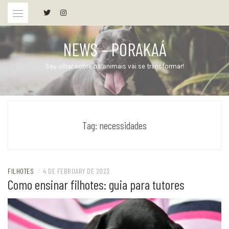
Skip
to
content
NEWS – PORAKAÁ
Seu olhar sobre os animais vai se transformar!
Tag:
necessidades
FILHOTES
/
4 DE FEBRUARY DE 2023
Como ensinar filhotes: guia para tutores