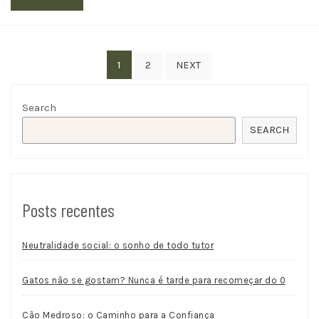
Posts
1
2
NEXT
navigation
Search
SEARCH
Posts recentes
Neutralidade social: o sonho de todo tutor
Gatos não se gostam? Nunca é tarde para recomeçar do 0
Cão Medroso: o Caminho para a Confiança