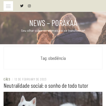
Skip
to
content
NEWS – PORAKAÁ
Seu olhar sobre os animais vai se transformar!
Tag:
obediência
CÃES
/
12 DE FEBRUARY DE 2023
Neutralidade social: o sonho de todo tutor