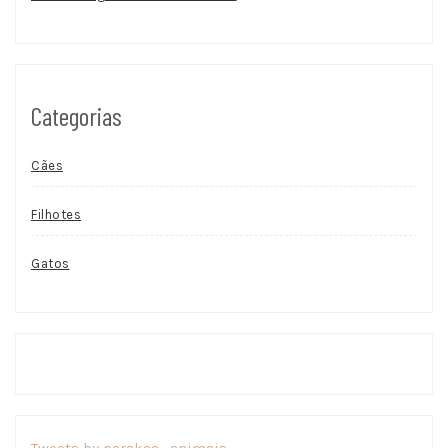
Categorias
Cães
Filhotes
Gatos
Tweets by porakaa_animais