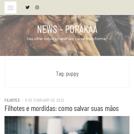
Skip
to
content
NEWS – PORAKAÁ
Seu olhar sobre os animais vai se transformar!
Tag:
puppy
FILHOTES
/
8 DE FEBRUARY DE 2023
Filhotes e mordidas: como salvar suas mãos