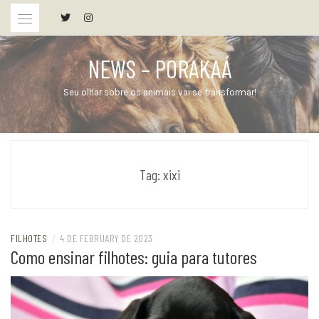
Skip
to
content
NEWS – PORAKAÁ
Seu olhar sobre os animais vai se transformar!
Tag:
xixi
FILHOTES
/
4 DE FEBRUARY DE 2023
Como ensinar filhotes: guia para tutores