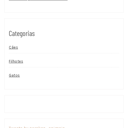
Categorias
Cães
Filhotes
Gatos
Tweets by porakaa_animais