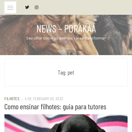
Skip
to
content
NEWS – PORAKAÁ
Seu olhar sobre os animais vai se transformar!
Tag:
pet
FILHOTES
/
4 DE FEBRUARY DE 2023
Como ensinar filhotes: guia para tutores