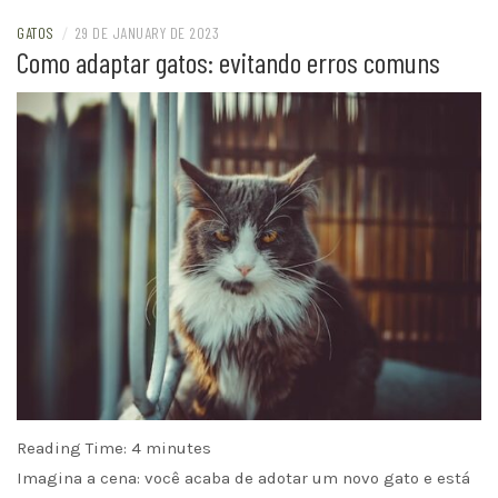
GATOS
/
29 DE JANUARY DE 2023
Como adaptar gatos: evitando erros comuns
Reading Time:
4
minutes
Imagina a cena: você acaba de adotar um novo gato e está