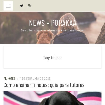
Skip
to
content
NEWS – PORAKAÁ
Seu olhar sobre os animais vai se transformar!
Tag:
treinar
FILHOTES
/
4 DE FEBRUARY DE 2023
Como ensinar filhotes: guia para tutores