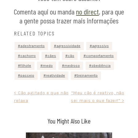
Comenta aqui ou manda
no direct
, para que
a gente possa trazer mais informações
RELATED TOPICS
adestramento
agressividade
agressivo
cachorro
cães
cão
comportamento
filhote
medo
medroso
obediência
passeio
reatividade
treinamento
Post
< Cão agitado e que não
“Meu cão é reativo, não
relaxa
sei mais o que fazer!” >
navigation
You Might Also Like