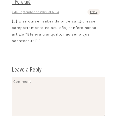
- Porakaá
7 de September de 2022 at 17:54
REPLY
[…] E se quiser saber da onde surgiu esse
comportamento no seu cão, confere nosso
artigo “Ele era tranquilo, não sei o que
aconteceu” […]
Leave a Reply