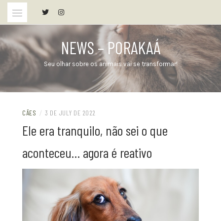
Skip
to
content
NEWS – PORAKAÁ
Seu olhar sobre os animais vai se transformar!
CÃES
/
3 DE JULY DE 2022
Ele era tranquilo, não sei o que
aconteceu… agora é reativo