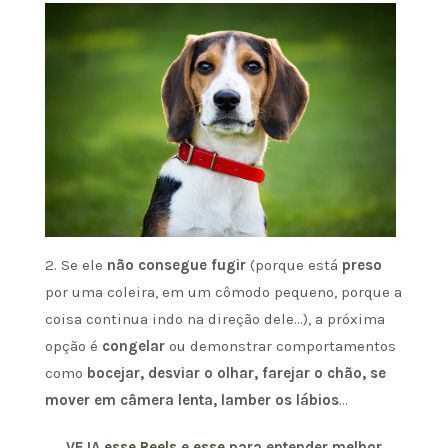
2. Se ele
não consegue fugir
(porque está
preso
por uma coleira, em um cômodo pequeno, porque a
coisa continua indo na direção dele…), a próxima
opção é
congelar
ou demonstrar comportamentos
como
bocejar, desviar o olhar, farejar o chão, se
mover em câmera lenta, lamber os lábios
…
VEJA
esse Reels
e
esse
para entender melhor