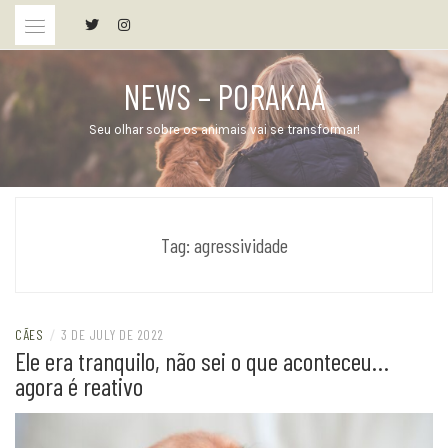
Skip
to
content
NEWS – PORAKAÁ
Seu olhar sobre os animais vai se transformar!
Tag:
agressividade
CÃES
/
3 DE JULY DE 2022
Ele era tranquilo, não sei o que aconteceu…
agora é reativo